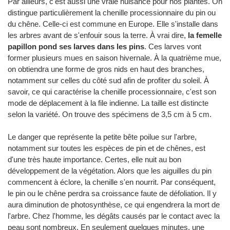
Par ailleurs, c'est aussi une vraie nuisance pour nos plantes. On
distingue particulièrement la chenille processionnaire du pin ou
du chêne. Celle-ci est commune en Europe. Elle s'installe dans
les arbres avant de s'enfouir sous la terre. À vrai dire,
la femelle
papillon pond ses larves dans les pins
. Ces larves vont
former plusieurs mues en saison hivernale. À la quatrième mue,
on obtiendra une forme de gros nids en haut des branches,
notamment sur celles du côté sud afin de profiter du soleil. À
savoir, ce qui caractérise la chenille processionnaire, c'est son
mode de déplacement à la file indienne. La taille est distincte
selon la variété. On trouve des spécimens de 3,5 cm à 5 cm.
Le danger que représente la petite bête poilue sur l'arbre,
notamment sur toutes les espèces de pin et de chênes, est
d'une très haute importance. Certes, elle nuit au bon
développement de la végétation. Alors que les aiguilles du pin
commencent à éclore, la chenille s'en nourrit. Par conséquent,
le pin ou le chêne perdra sa croissance faute de défoliation. Il y
aura diminution de photosynthèse, ce qui engendrera la mort de
l'arbre. Chez l'homme, les dégâts causés par le contact avec la
peau sont nombreux. En seulement quelques minutes, une