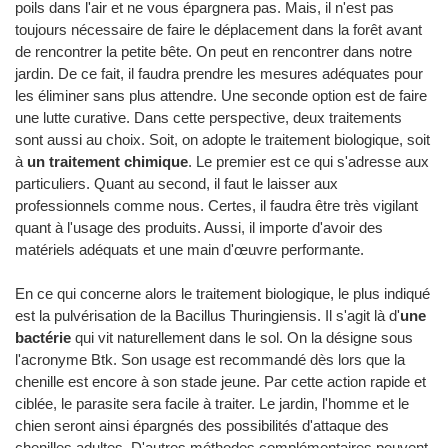
poils dans l'air et ne vous épargnera pas. Mais, il n'est pas
toujours nécessaire de faire le déplacement dans la forêt avant
de rencontrer la petite bête. On peut en rencontrer dans notre
jardin. De ce fait, il faudra prendre les mesures adéquates pour
les éliminer sans plus attendre. Une seconde option est de faire
une lutte curative. Dans cette perspective, deux traitements
sont aussi au choix. Soit, on adopte le traitement biologique, soit
à
un traitement chimique
. Le premier est ce qui s'adresse aux
particuliers. Quant au second, il faut le laisser aux
professionnels comme nous. Certes, il faudra être très vigilant
quant à l'usage des produits. Aussi, il importe d'avoir des
matériels adéquats et une main d'œuvre performante.
En ce qui concerne alors le traitement biologique, le plus indiqué
est la pulvérisation de la Bacillus Thuringiensis. Il s'agit là d'
une
bactérie
qui vit naturellement dans le sol. On la désigne sous
l'acronyme Btk. Son usage est recommandé dès lors que la
chenille est encore à son stade jeune. Par cette action rapide et
ciblée, le parasite sera facile à traiter. Le jardin, l'homme et le
chien seront ainsi épargnés des possibilités d'attaque des
chenilles adultes. D'autres méthodes complémentaires peuvent