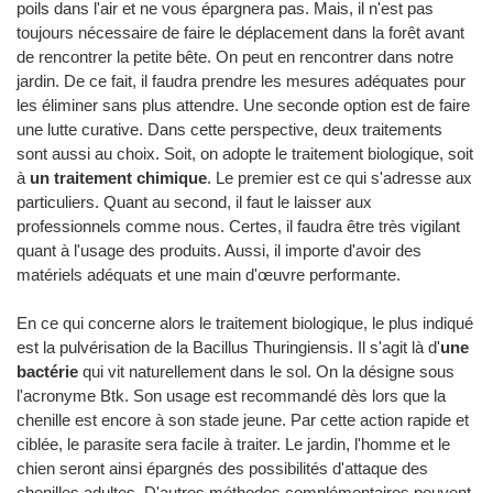
poils dans l'air et ne vous épargnera pas. Mais, il n'est pas
toujours nécessaire de faire le déplacement dans la forêt avant
de rencontrer la petite bête. On peut en rencontrer dans notre
jardin. De ce fait, il faudra prendre les mesures adéquates pour
les éliminer sans plus attendre. Une seconde option est de faire
une lutte curative. Dans cette perspective, deux traitements
sont aussi au choix. Soit, on adopte le traitement biologique, soit
à
un traitement chimique
. Le premier est ce qui s'adresse aux
particuliers. Quant au second, il faut le laisser aux
professionnels comme nous. Certes, il faudra être très vigilant
quant à l'usage des produits. Aussi, il importe d'avoir des
matériels adéquats et une main d'œuvre performante.
En ce qui concerne alors le traitement biologique, le plus indiqué
est la pulvérisation de la Bacillus Thuringiensis. Il s'agit là d'
une
bactérie
qui vit naturellement dans le sol. On la désigne sous
l'acronyme Btk. Son usage est recommandé dès lors que la
chenille est encore à son stade jeune. Par cette action rapide et
ciblée, le parasite sera facile à traiter. Le jardin, l'homme et le
chien seront ainsi épargnés des possibilités d'attaque des
chenilles adultes. D'autres méthodes complémentaires peuvent