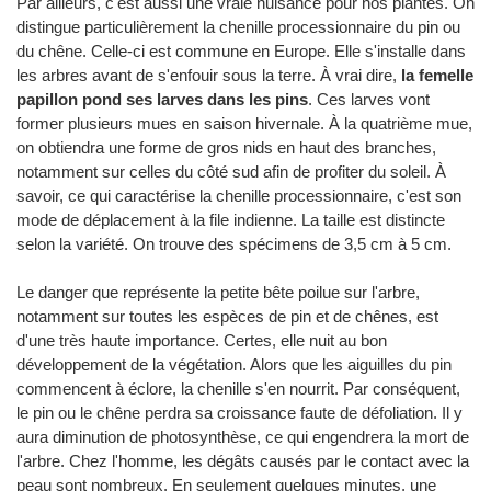
Par ailleurs, c'est aussi une vraie nuisance pour nos plantes. On
distingue particulièrement la chenille processionnaire du pin ou
du chêne. Celle-ci est commune en Europe. Elle s'installe dans
les arbres avant de s'enfouir sous la terre. À vrai dire,
la femelle
papillon pond ses larves dans les pins
. Ces larves vont
former plusieurs mues en saison hivernale. À la quatrième mue,
on obtiendra une forme de gros nids en haut des branches,
notamment sur celles du côté sud afin de profiter du soleil. À
savoir, ce qui caractérise la chenille processionnaire, c'est son
mode de déplacement à la file indienne. La taille est distincte
selon la variété. On trouve des spécimens de 3,5 cm à 5 cm.
Le danger que représente la petite bête poilue sur l'arbre,
notamment sur toutes les espèces de pin et de chênes, est
d'une très haute importance. Certes, elle nuit au bon
développement de la végétation. Alors que les aiguilles du pin
commencent à éclore, la chenille s'en nourrit. Par conséquent,
le pin ou le chêne perdra sa croissance faute de défoliation. Il y
aura diminution de photosynthèse, ce qui engendrera la mort de
l'arbre. Chez l'homme, les dégâts causés par le contact avec la
peau sont nombreux. En seulement quelques minutes, une