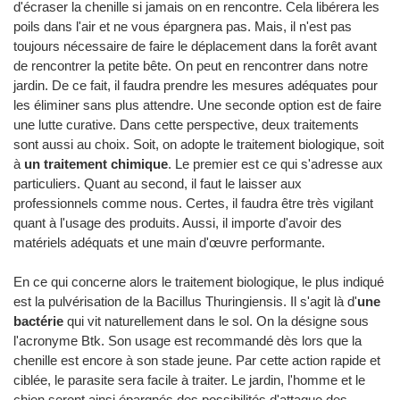
d'écraser la chenille si jamais on en rencontre. Cela libérera les
poils dans l'air et ne vous épargnera pas. Mais, il n'est pas
toujours nécessaire de faire le déplacement dans la forêt avant
de rencontrer la petite bête. On peut en rencontrer dans notre
jardin. De ce fait, il faudra prendre les mesures adéquates pour
les éliminer sans plus attendre. Une seconde option est de faire
une lutte curative. Dans cette perspective, deux traitements
sont aussi au choix. Soit, on adopte le traitement biologique, soit
à
un traitement chimique
. Le premier est ce qui s'adresse aux
particuliers. Quant au second, il faut le laisser aux
professionnels comme nous. Certes, il faudra être très vigilant
quant à l'usage des produits. Aussi, il importe d'avoir des
matériels adéquats et une main d'œuvre performante.
En ce qui concerne alors le traitement biologique, le plus indiqué
est la pulvérisation de la Bacillus Thuringiensis. Il s'agit là d'
une
bactérie
qui vit naturellement dans le sol. On la désigne sous
l'acronyme Btk. Son usage est recommandé dès lors que la
chenille est encore à son stade jeune. Par cette action rapide et
ciblée, le parasite sera facile à traiter. Le jardin, l'homme et le
chien seront ainsi épargnés des possibilités d'attaque des