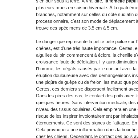
s'enfouir sous la terre. À vrai dire,
la femelle papi
plusieurs mues en saison hivernale. À la quatrièm
branches, notamment sur celles du côté sud afin de p
processionnaire, c'est son mode de déplacement à la 
trouve des spécimens de 3,5 cm à 5 cm.
Le danger que représente la petite bête poilue sur 
chênes, est d'une très haute importance. Certes, el
aiguilles du pin commencent à éclore, la chenille s'
croissance faute de défoliation. Il y aura diminuti
l'homme, les dégâts causés par le contact avec l
éruption douloureuse avec des démangeaisons insu
une piqûre de guêpe ou de frelon, les maux que prov
Certes, ces derniers se dispersent facilement avec 
Dans les pires des cas, le contact des poils avec 
quelques heures. Sans intervention médicale, des 
niveau des tissus oculaires. Cela empirera en une c
risque de les inspirer involontairement par inhala
éternuements. Ce sont des signes de l'attaque. En o
Cela provoquera une inflammation dans la bouche 
chez les chiens. Cependant, le contact des poils 