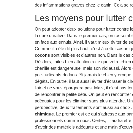
des inflammations graves chez le canin. Cela se 
Les moyens pour lutter c
On peut adopter deux solutions pour lutter contre le
la cure curative. Dans le premier cas, on rassemble
en face aux ennuis. Ainsi, il vaut mieux éviter de 
Comme il a été dit plus haut, c'est à cette saison que
cocons
sont visibles et d'autres non. Dans le cas
Dès lors, faites bien attention à ce que votre chie
chenille est dangereuse, mais son nid aussi. Alors qu
poils urticants dedans. Si jamais le chien y croqu
dégâts. En outre, il faut aussi éviter d'écraser la c
l'air et ne vous épargnera pas. Mais, il n'est pas t
de rencontrer la petite bête. On peut en rencontrer 
adéquates pour les éliminer sans plus attendre. Une
perspective, deux traitements sont aussi au choix. S
chimique
. Le premier est ce qui s'adresse aux part
professionnels comme nous. Certes, il faudra être tr
d'avoir des matériels adéquats et une main d'œuvr