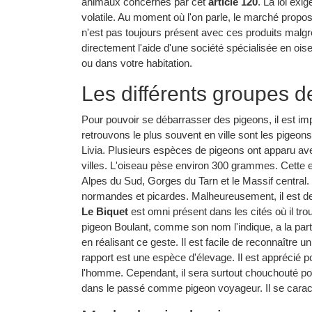
animaux concernés par cet
article 120
. La loi exi
volatile. Au moment où l'on parle, le marché propos
n'est pas toujours présent avec ces produits malgré
directement l'aide d'une société spécialisée en oise
ou dans votre habitation.
Les différents groupes d
Pour pouvoir se débarrasser des pigeons, il est im
retrouvons le plus souvent en ville sont les pigeons
Livia. Plusieurs espèces de pigeons ont apparu av
villes. L'oiseau pèse environ 300 grammes. Cett
Alpes du Sud, Gorges du Tarn et le Massif central
normandes et picardes. Malheureusement, il est de
Le Biquet
est omni présent dans les cités où il trou
pigeon Boulant, comme son nom l'indique, a la partic
en réalisant ce geste. Il est facile de reconnaître 
rapport est une espèce d'élevage. Il est apprécié p
l'homme. Cependant, il sera surtout chouchouté pou
dans le passé comme pigeon voyageur. Il se caract