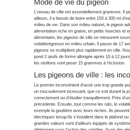
Mode de vie du pigeon
L'oiseau de ville est essentiellement granivore. Il 
ailleurs, il a besoin de boire entre 150 à 300 ml d'
milieu de vie. Dans son milieu naturel, le pigeon a
alimentation riche en graine, en petits insectes e
alimentaire, les pigeons de ville se retrouvent souv
volatilerégresse en milieu urbain. Il passe de 17 an
pigeons se multiplient plus rapidement en ville. No
pond 2 œufs de forme allongée après 10 à 12 jours
les oisillons vont peser 15 grammes à l'éclosion.
Les pigeons de ville : les inc
Le premier inconvénient d'avoir une trop grande po
un roucoulement incessant, que ce soit durant la j
correctement ou d'étudier tranquillement. Près d'un
précédente. Ensuite, tout comme les rats, le volatil
exemple la gouttière avec leurs niches. Ils peuvent
électriques lorsqu'ils s'installent dans le plafond 
grandes valeurs sont d'ailleurs équipés de système 
détériorent sous l'action des volatiles. Avoir des
ni