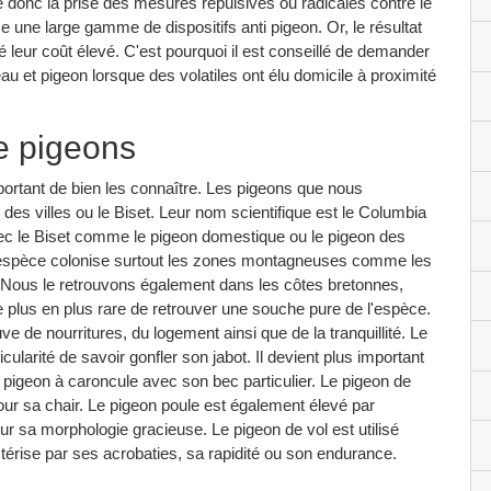
ge donc la prise des mesures répulsives ou radicales contre le
e une large gamme de dispositifs anti pigeon. Or, le résultat
 leur coût élevé. C'est pourquoi il est conseillé de demander
au et pigeon lorsque des volatiles ont élu domicile à proximité
e pigeons
portant de bien les connaître. Les pigeons que nous
 des villes ou le Biset. Leur nom scientifique est le Columbia
ec le Biset comme le pigeon domestique ou le pigeon des
e espèce colonise surtout les zones montagneuses comme les
. Nous le retrouvons également dans les côtes bretonnes,
 plus en plus rare de retrouver une souche pure de l'espèce.
ve de nourritures, du logement ainsi que de la tranquillité. Le
ularité de savoir gonfler son jabot. Il devient plus important
un pigeon à caroncule avec son bec particulier. Le pigeon de
our sa chair. Le pigeon poule est également élevé par
r sa morphologie gracieuse. Le pigeon de vol est utilisé
érise par ses acrobaties, sa rapidité ou son endurance.