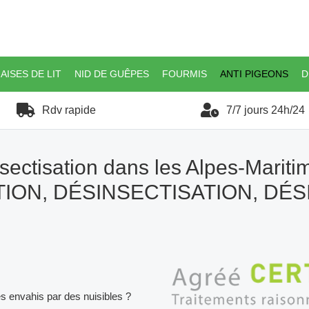
AISES DE LIT
NID DE GUÊPES
FOURMIS
ANTI PIGEONS
D
Rdv rapide
7/7 jours 24h/24
sectisation dans les Alpes-Mariti
ION, DÉSINSECTISATION, DÉ
es envahis par des nuisibles ?