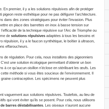
 En premier, il y a les solutions répulsives afin de protéger
i pigeon reste esthétique pour ne pas défigurer l'architecture.
s dans des zones stratégiques pour éviter l'invasion. Plus
 mettre en place des barrettes en inox à basse tension sur
 l'efficacité de la technique répulsive sur l'Arc de Triomphe ou
amme de
solutions répulsives
adaptées à tous les besoins et
ro répulsion, il y a le faucon synthétique, le boîtier à ultrason,
lons effaroucheurs.
ns de régulation. Pour cela, nous installons des pigeonniers
. C'est une solution écologique permettant d'obtenir un bon
lons à ce qu'aucun oisillon n'éclose en stérilisant les œufs. Les
 cette méthode si vous êtes soucieux de l'environnement. Il
e graine contraceptive. Les spécimens ne peuvent plus
nt vaguement aux solutions répulsives. Toutefois, au lieu de
itifs qui vont éviter qu'ils se posent. Pour cela, nous utilisons
et de barres déstabilisantes
. Les oiseaux n'auront aucune