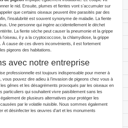
onner le nid. Ensuite, plumes et fientes vont s'accumuler sur
 rappeler que certains oiseaux peuvent être parasités par des
nfin, l'insalubrité est souvent synonyme de maladie. La fiente
irus. Une personne qui ingère accidentellement le déchet
-entérite. La fiente sèche peut causer la pneumonie et la grippe
l'oiseau, il y a la cryptococcose, la chlamydiose, la grippe
. À cause de ces divers inconvénients, il est fortement
les pigeons des habitations.
ns avec notre entreprise
rise professionnelle est toujours indispensable pour mener à
ice, vous pouvez dire adieu à l'invasion de pigeons chez vous à
e les gênes et les désagréments provoqués par les oiseaux en
s particuliers qui souhaitent vivre paisiblement sans les
galement de plusieurs alternatives pour protéger les
s causées par le volatile nuisible. Nous sommes également
er et désinfecter les œuvres d'art et les monuments