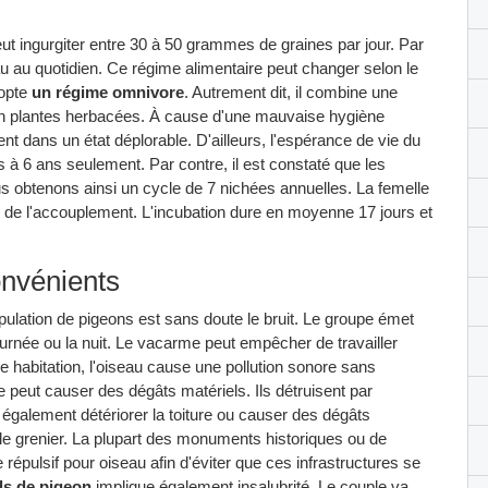
peut ingurgiter entre 30 à 50 grammes de graines par jour. Par
eau au quotidien. Ce régime alimentaire peut changer selon le
dopte
un régime omnivore
. Autrement dit, il combine une
t en plantes herbacées. À cause d'une mauvaise hygiène
ent dans un état déplorable. D'ailleurs, l'espérance de vie du
s à 6 ans seulement. Par contre, il est constaté que les
us obtenons ainsi un cycle de 7 nichées annuelles. La femelle
 de l'accouplement. L'incubation dure en moyenne 17 jours et
onvénients
pulation de pigeons est sans doute le bruit. Le groupe émet
ournée ou la nuit. Le vacarme peut empêcher de travailler
e habitation, l'oiseau cause une pollution sonore sans
e peut causer des dégâts matériels. Ils détruisent par
 également détériorer la toiture ou causer des dégâts
ou le grenier. La plupart des monuments historiques ou de
répulsif pour oiseau afin d'éviter que ces infrastructures se
ds de pigeon
implique également insalubrité. Le couple va