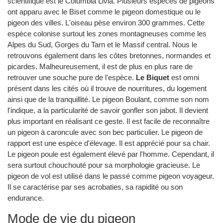
scientifique est le Columbia Livia. Plusieurs espèces de pigeons
ont apparu avec le Biset comme le pigeon domestique ou le
pigeon des villes. L'oiseau pèse environ 300 grammes. Cette
espèce colonise surtout les zones montagneuses comme les
Alpes du Sud, Gorges du Tarn et le Massif central. Nous le
retrouvons également dans les côtes bretonnes, normandes et
picardes. Malheureusement, il est de plus en plus rare de
retrouver une souche pure de l'espèce.
Le Biquet
est omni
présent dans les cités où il trouve de nourritures, du logement
ainsi que de la tranquillité. Le pigeon Boulant, comme son nom
l'indique, a la particularité de savoir gonfler son jabot. Il devient
plus important en réalisant ce geste. Il est facile de reconnaître
un pigeon à caroncule avec son bec particulier. Le pigeon de
rapport est une espèce d'élevage. Il est apprécié pour sa chair.
Le pigeon poule est également élevé par l'homme. Cependant, il
sera surtout chouchouté pour sa morphologie gracieuse. Le
pigeon de vol est utilisé dans le passé comme pigeon voyageur.
Il se caractérise par ses acrobaties, sa rapidité ou son
endurance.
Mode de vie du pigeon