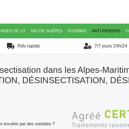
AISES DE LIT
NID DE GUÊPES
FOURMIS
ANTI PIGEONS
D
Rdv rapide
7/7 jours 24h/24
sectisation dans les Alpes-Mariti
ION, DÉSINSECTISATION, DÉ
es envahis par des nuisibles ?