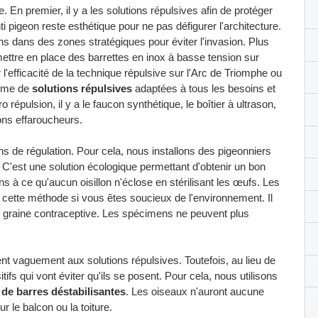
 En premier, il y a les solutions répulsives afin de protéger
i pigeon reste esthétique pour ne pas défigurer l'architecture.
s dans des zones stratégiques pour éviter l'invasion. Plus
 mettre en place des barrettes en inox à basse tension sur
 l'efficacité de la technique répulsive sur l'Arc de Triomphe ou
amme de
solutions répulsives
adaptées à tous les besoins et
ro répulsion, il y a le faucon synthétique, le boîtier à ultrason,
lons effaroucheurs.
ns de régulation. Pour cela, nous installons des pigeonniers
. C'est une solution écologique permettant d'obtenir un bon
lons à ce qu'aucun oisillon n'éclose en stérilisant les œufs. Les
 cette méthode si vous êtes soucieux de l'environnement. Il
e graine contraceptive. Les spécimens ne peuvent plus
nt vaguement aux solutions répulsives. Toutefois, au lieu de
itifs qui vont éviter qu'ils se posent. Pour cela, nous utilisons
et de barres déstabilisantes
. Les oiseaux n'auront aucune
 le balcon ou la toiture.