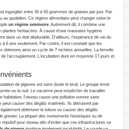
peut ingurgiter entre 30 à 50 grammes de graines par jour. Par
eau au quotidien. Ce régime alimentaire peut changer selon le
dopte
un régime omnivore
. Autrement dit, il combine une
t en plantes herbacées. À cause d'une mauvaise hygiène
ent dans un état déplorable. D'ailleurs, l'espérance de vie du
s à 6 ans seulement. Par contre, il est constaté que les
us obtenons ainsi un cycle de 7 nichées annuelles. La femelle
 de l'accouplement. L'incubation dure en moyenne 17 jours et
onvénients
pulation de pigeons est sans doute le bruit. Le groupe émet
ournée ou la nuit. Le vacarme peut empêcher de travailler
e habitation, l'oiseau cause une pollution sonore sans
e peut causer des dégâts matériels. Ils détruisent par
 également détériorer la toiture ou causer des dégâts
ou le grenier. La plupart des monuments historiques ou de
répulsif pour oiseau afin d'éviter que ces infrastructures se
ds de pigeon
implique également insalubrité. Le couple va