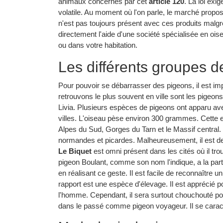
animaux concernés par cet
article 120
. La loi exi
volatile. Au moment où l'on parle, le marché propos
n'est pas toujours présent avec ces produits malgré
directement l'aide d'une société spécialisée en oise
ou dans votre habitation.
Les différents groupes d
Pour pouvoir se débarrasser des pigeons, il est im
retrouvons le plus souvent en ville sont les pigeons
Livia. Plusieurs espèces de pigeons ont apparu av
villes. L'oiseau pèse environ 300 grammes. Cett
Alpes du Sud, Gorges du Tarn et le Massif central
normandes et picardes. Malheureusement, il est de
Le Biquet
est omni présent dans les cités où il trou
pigeon Boulant, comme son nom l'indique, a la partic
en réalisant ce geste. Il est facile de reconnaître 
rapport est une espèce d'élevage. Il est apprécié p
l'homme. Cependant, il sera surtout chouchouté pou
dans le passé comme pigeon voyageur. Il se caract