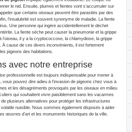
onner le nid. Ensuite, plumes et fientes vont s'accumuler sur
 rappeler que certains oiseaux peuvent être parasités par des
nfin, l'insalubrité est souvent synonyme de maladie. La fiente
irus. Une personne qui ingère accidentellement le déchet
-entérite. La fiente sèche peut causer la pneumonie et la grippe
l'oiseau, il y a la cryptococcose, la chlamydiose, la grippe
. À cause de ces divers inconvénients, il est fortement
les pigeons des habitations.
ns avec notre entreprise
rise professionnelle est toujours indispensable pour mener à
ice, vous pouvez dire adieu à l'invasion de pigeons chez vous à
ênes et les désagréments provoqués par les oiseaux en milieu
iculiers qui souhaitent vivre paisiblement sans les vacarmes
e plusieurs alternatives pour protéger les infrastructures
e volatile nuisible. Nous sommes également disposés à aider
les œuvres d'art et les monuments historiques de la ville.