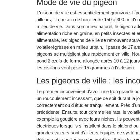
Mode de vie du pigeon
L'oiseau de ville est essentiellement granivore. Il 
ailleurs, il a besoin de boire entre 150 à 300 ml d'
milieu de vie. Dans son milieu naturel, le pigeon a
alimentation riche en graine, en petits insectes e
alimentaire, les pigeons de ville se retrouvent souv
volatilerégresse en milieu urbain. Il passe de 17 an
pigeons se multiplient plus rapidement en ville. No
pond 2 œufs de forme allongée après 10 à 12 jours
les oisillons vont peser 15 grammes à l'éclosion.
Les pigeons de ville : les inc
Le premier inconvénient d'avoir une trop grande po
un roucoulement incessant, que ce soit durant la j
correctement ou d'étudier tranquillement. Près d'un
précédente. Ensuite, tout comme les rats, le volatil
exemple la gouttière avec leurs niches. Ils peuvent
électriques lorsqu'ils s'installent dans le plafond 
grandes valeurs sont d'ailleurs équipés de système 
détériorent sous l'action des volatiles. Avoir des
ni