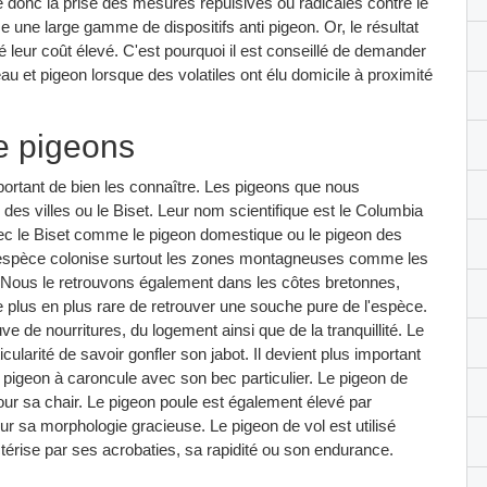
ge donc la prise des mesures répulsives ou radicales contre le
e une large gamme de dispositifs anti pigeon. Or, le résultat
 leur coût élevé. C'est pourquoi il est conseillé de demander
au et pigeon lorsque des volatiles ont élu domicile à proximité
e pigeons
portant de bien les connaître. Les pigeons que nous
 des villes ou le Biset. Leur nom scientifique est le Columbia
ec le Biset comme le pigeon domestique ou le pigeon des
e espèce colonise surtout les zones montagneuses comme les
. Nous le retrouvons également dans les côtes bretonnes,
 plus en plus rare de retrouver une souche pure de l'espèce.
ve de nourritures, du logement ainsi que de la tranquillité. Le
ularité de savoir gonfler son jabot. Il devient plus important
un pigeon à caroncule avec son bec particulier. Le pigeon de
our sa chair. Le pigeon poule est également élevé par
r sa morphologie gracieuse. Le pigeon de vol est utilisé
érise par ses acrobaties, sa rapidité ou son endurance.