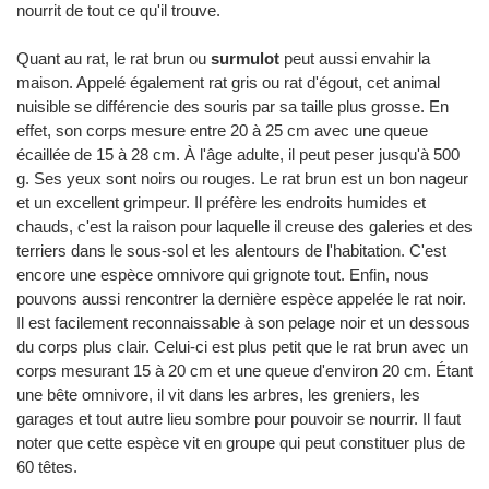
nourrit de tout ce qu'il trouve.
Quant au rat, le rat brun ou
surmulot
peut aussi envahir la
maison. Appelé également rat gris ou rat d'égout, cet animal
nuisible se différencie des souris par sa taille plus grosse. En
effet, son corps mesure entre 20 à 25 cm avec une queue
écaillée de 15 à 28 cm. À l'âge adulte, il peut peser jusqu'à 500
g. Ses yeux sont noirs ou rouges. Le rat brun est un bon nageur
et un excellent grimpeur. Il préfère les endroits humides et
chauds, c'est la raison pour laquelle il creuse des galeries et des
terriers dans le sous-sol et les alentours de l'habitation. C'est
encore une espèce omnivore qui grignote tout. Enfin, nous
pouvons aussi rencontrer la dernière espèce appelée le rat noir.
Il est facilement reconnaissable à son pelage noir et un dessous
du corps plus clair. Celui-ci est plus petit que le rat brun avec un
corps mesurant 15 à 20 cm et une queue d'environ 20 cm. Étant
une bête omnivore, il vit dans les arbres, les greniers, les
garages et tout autre lieu sombre pour pouvoir se nourrir. Il faut
noter que cette espèce vit en groupe qui peut constituer plus de
60 têtes.