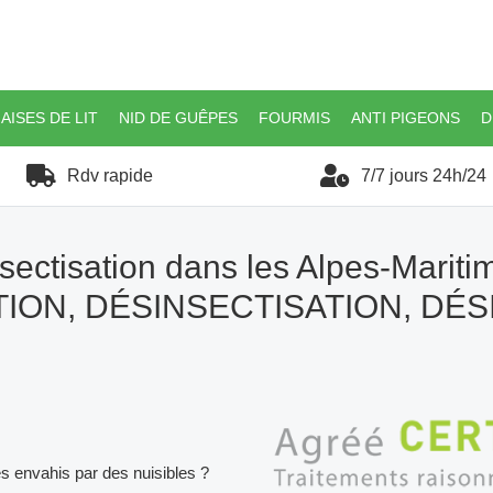
AISES DE LIT
NID DE GUÊPES
FOURMIS
ANTI PIGEONS
D
Rdv rapide
7/7 jours 24h/24
sectisation dans les Alpes-Mariti
ION, DÉSINSECTISATION, DÉ
es envahis par des nuisibles ?