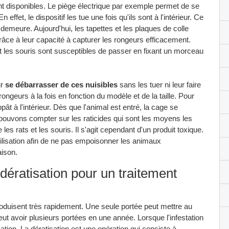
nt disponibles. Le piège électrique par exemple permet de se
ffet, le dispositif les tue une fois qu'ils sont à l'intérieur. Ce
a demeure. Aujourd'hui, les tapettes et les plaques de colle
âce à leur capacité à capturer les rongeurs efficacement.
t les souris sont susceptibles de passer en fixant un morceau
ur
se débarrasser de ces nuisibles
sans les tuer ni leur faire
ongeurs à la fois en fonction du modèle et de la taille. Pour
pât à l'intérieur. Dès que l'animal est entré, la cage se
s pouvons compter sur les raticides qui sont les moyens les
es rats et les souris. Il s'agit cependant d'un produit toxique.
 utilisation afin de ne pas empoisonner les animaux
aison.
dératisation pour un traitement
roduisent très rapidement. Une seule portée peut mettre au
ut avoir plusieurs portées en une année. Lorsque l'infestation
sation. La dératisation est une opération qui consiste à