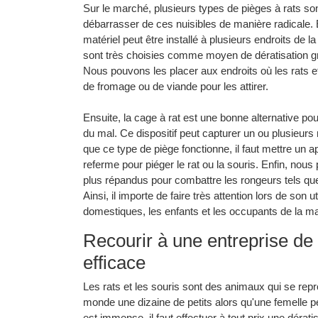
Sur le marché, plusieurs types de pièges à rats so
débarrasser de ces nuisibles de manière radicale. En e
matériel peut être installé à plusieurs endroits de l
sont très choisies comme moyen de dératisation gr
Nous pouvons les placer aux endroits où les rats e
de fromage ou de viande pour les attirer.
Ensuite, la cage à rat est une bonne alternative po
du mal. Ce dispositif peut capturer un ou plusieurs r
que ce type de piège fonctionne, il faut mettre un ap
referme pour piéger le rat ou la souris. Enfin, nou
plus répandus pour combattre les rongeurs tels que l
Ainsi, il importe de faire très attention lors de son
domestiques, les enfants et les occupants de la m
Recourir à une entreprise de 
efficace
Les rats et les souris sont des animaux qui se rep
monde une dizaine de petits alors qu'une femelle pe
est immense, il faut effectuer à tout prix une dérati