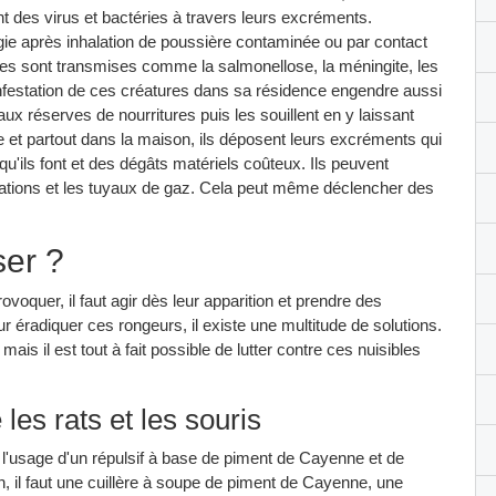
t des virus et bactéries à travers leurs excréments.
gie après inhalation de poussière contaminée ou par contact
ies sont transmises comme la salmonellose, la méningite, les
L'infestation de ces créatures dans sa résidence engendre aussi
ux réserves de nourritures puis les souillent en y laissant
 et partout dans la maison, ils déposent leurs excréments qui
u'ils font et des dégâts matériels coûteux. Ils peuvent
lisations et les tuyaux de gaz. Cela peut même déclencher des
er ?
ovoquer, il faut agir dès leur apparition et prendre des
r éradiquer ces rongeurs, il existe une multitude de solutions.
ais il est tout à fait possible de lutter contre ces nuisibles
 les rats et les souris
, l'usage d'un répulsif à base de piment de Cayenne et de
n, il faut une cuillère à soupe de piment de Cayenne, une