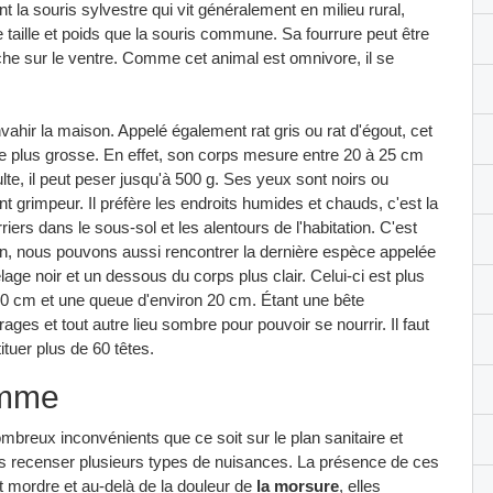
nt la souris sylvestre qui vit généralement en milieu rural,
e taille et poids que la souris commune. Sa fourrure peut être
che sur le ventre. Comme cet animal est omnivore, il se
vahir la maison. Appelé également rat gris ou rat d'égout, cet
ille plus grosse. En effet, son corps mesure entre 20 à 25 cm
te, il peut peser jusqu'à 500 g. Ses yeux sont noirs ou
t grimpeur. Il préfère les endroits humides et chauds, c'est la
riers dans le sous-sol et les alentours de l'habitation. C'est
in, nous pouvons aussi rencontrer la dernière espèce appelée
elage noir et un dessous du corps plus clair. Celui-ci est plus
20 cm et une queue d'environ 20 cm. Étant une bête
rages et tout autre lieu sombre pour pouvoir se nourrir. Il faut
tuer plus de 60 têtes.
omme
ombreux inconvénients que ce soit sur le plan sanitaire et
ons recenser plusieurs types de nuisances. La présence de ces
 mordre et au-delà de la douleur de
la morsure
, elles