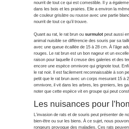
nourrit de tout ce qui est comestible. Il y a égaleme
dans les bois et les prairies. Elle a environ la mêm
de couleur grisâtre ou rousse avec une partie blan
nourrit de tout ce qu'il trouve.
Quant au rat, le rat brun ou
surmulot
peut aussi en
animal nuisible se différencie des souris par sa ta
avec une queue écaillée de 15 à 28 cm. À l'âge adul
rouges. Le rat brun est un bon nageur et un excellen
raison pour laquelle il creuse des galeries et des ter
encore une espèce omnivore qui grignote tout. Enf
le rat noir. Il est facilement reconnaissable à son p
petit que le rat brun avec un corps mesurant 15 à 
omnivore, il vit dans les arbres, les greniers, les ga
noter que cette espèce vit en groupe qui peut consti
Les nuisances pour l'h
L'invasion de rats et de souris peut présenter de n
bien-être ou sur les biens. À ce sujet, nous pouv
rongeurs provoque des maladies. Ces rats peuvent