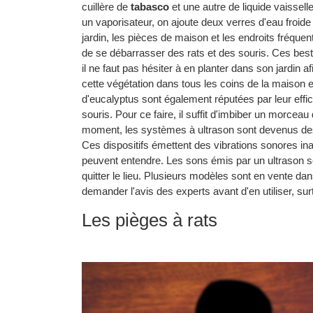
cuillère de
tabasco
et une autre de liquide vaissell
un vaporisateur, on ajoute deux verres d'eau froide
jardin, les pièces de maison et les endroits fréqu
de se débarrasser des rats et des souris. Ces besti
il ne faut pas hésiter à en planter dans son jardin 
cette végétation dans tous les coins de la maison 
d'eucalyptus sont également réputées par leur effica
souris. Pour ce faire, il suffit d'imbiber un morcea
moment, les systèmes à ultrason sont devenus des o
Ces dispositifs émettent des vibrations sonores in
peuvent entendre. Les sons émis par un ultrason so
quitter le lieu. Plusieurs modèles sont en vente da
demander l'avis des experts avant d'en utiliser, s
Les pièges à rats