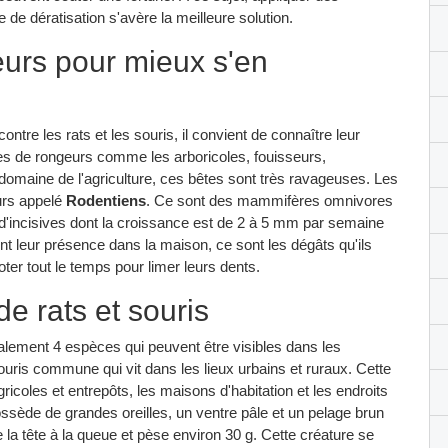
de dératisation s'avère la meilleure solution.
eurs pour mieux s'en
ontre les rats et les souris, il convient de connaître leur
types de rongeurs comme les arboricoles, fouisseurs,
domaine de l'agriculture, ces bêtes sont très ravageuses. Les
eurs appelé
Rodentiens
. Ce sont des mammifères omnivores
e d'incisives dont la croissance est de 2 à 5 mm par semaine
t leur présence dans la maison, ce sont les dégâts qu'ils
oter tout le temps pour limer leurs dents.
e rats et souris
alement 4 espèces qui peuvent être visibles dans les
ouris commune qui vit dans les lieux urbains et ruraux. Cette
coles et entrepôts, les maisons d'habitation et les endroits
sède de grandes oreilles, un ventre pâle et un pelage brun
e la tête à la queue et pèse environ 30 g. Cette créature se