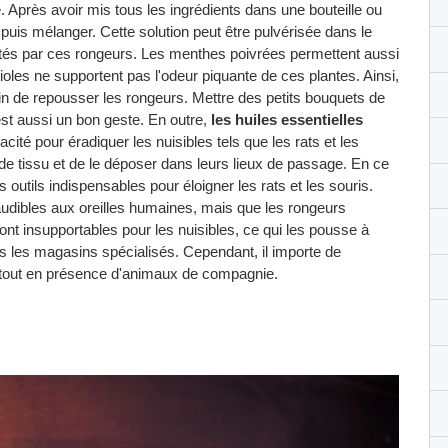
e. Après avoir mis tous les ingrédients dans une bouteille ou
 puis mélanger. Cette solution peut être pulvérisée dans le
entés par ces rongeurs. Les menthes poivrées permettent aussi
oles ne supportent pas l'odeur piquante de ces plantes. Ainsi,
afin de repousser les rongeurs. Mettre des petits bouquets de
est aussi un bon geste. En outre,
les huiles essentielles
cité pour éradiquer les nuisibles tels que les rats et les
u de tissu et de le déposer dans leurs lieux de passage. En ce
utils indispensables pour éloigner les rats et les souris.
audibles aux oreilles humaines, mais que les rongeurs
nt insupportables pour les nuisibles, ce qui les pousse à
ns les magasins spécialisés. Cependant, il importe de
urtout en présence d'animaux de compagnie.